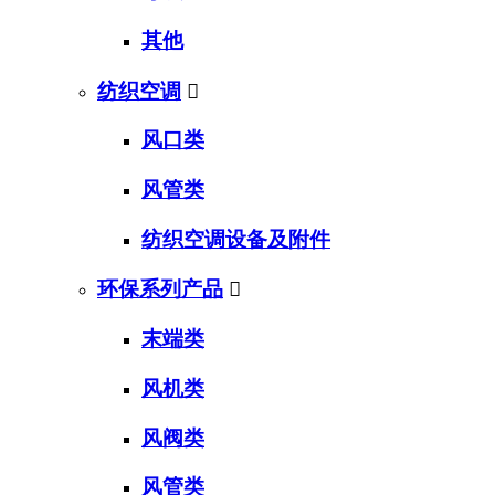
其他
纺织空调

风口类
风管类
纺织空调设备及附件
环保系列产品

末端类
风机类
风阀类
风管类