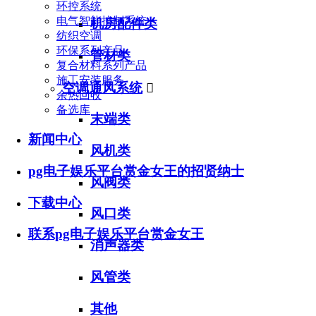
环控系统
电气智能控制系统
机房配件类
纺织空调
环保系列产品
管材类
复合材料系列产品
施工安装服务
空调通风系统

余热回收
备选库
末端类
新闻中心
风机类
pg电子娱乐平台赏金女王的招贤纳士
风阀类
下载中心
风口类
联系pg电子娱乐平台赏金女王
消声器类
风管类
其他