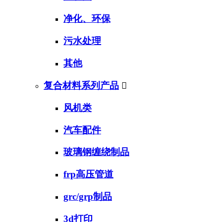
净化、环保
污水处理
其他
复合材料系列产品

风机类
汽车配件
玻璃钢缠绕制品
frp高压管道
grc/grp制品
3d打印