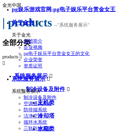
金光中国
pg娱乐游戏官网-pg电子娱乐平台赏金女王
| products
关于金光

--
"系统服务展示"
关于金光
集团简介
全部分类
企业视频
pg电子娱乐平台赏金女王的文化
products

企业荣誉

资质证照
系统服务展示

系统服务展示

制冷设备及附件

系统服务展示
制冷设备及附件
主机类
空调通风系统
防排烟系统
冷却塔
洁净空调
循环水系统
水箱类
三轨防护系统