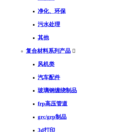
净化、环保
污水处理
其他
复合材料系列产品

风机类
汽车配件
玻璃钢缠绕制品
frp高压管道
grc/grp制品
3d打印