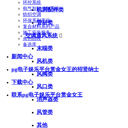
环控系统
电气智能控制系统
机房配件类
纺织空调
环保系列产品
管材类
复合材料系列产品
施工安装服务
空调通风系统

余热回收
备选库
末端类
新闻中心
风机类
pg电子娱乐平台赏金女王的招贤纳士
风阀类
下载中心
风口类
联系pg电子娱乐平台赏金女王
消声器类
风管类
其他