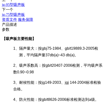
jg-95型吸声板
下一个
jg-75型吸声板
资质文件
服务保障
产品描述
参数
【吸声板主要性能】
1
、隔声量大：按
gbj75-1984
、
gb/t19889.3-2005
检
测，平均隔声量
37db(a)~43 db(a)
。
2
、吸声系数高：按
gb/t20407-2006
检测，平均吸声系
数
0.90~0.98
3
、耐候性能：按
jg149-2003
、
jgj 144-2004
标准检验
合格。
4
、防火性能：按
gb/t8626-2006
标准检测达到
a
级。