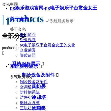
金光中国
pg娱乐游戏官网-pg电子娱乐平台赏金女王
| products
关于金光

--
"系统服务展示"
关于金光
集团简介
全部分类
企业视频
pg电子娱乐平台赏金女王的文化
products

企业荣誉

资质证照
系统服务展示

系统服务展示

制冷设备及附件

系统服务展示
制冷设备及附件
主机类
空调通风系统
防排烟系统
冷却塔
洁净空调
循环水系统
水箱类
三轨防护系统