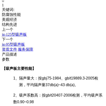

1
关键词:
防腐蚀性能
美观经济
结构先进
上一个
jg-125型吸声板
下一个
jg-95型吸声板
资质文件
服务保障
产品描述
参数
【吸声板主要性能】
1
、隔声量大：按
gbj75-1984
、
gb/t19889.3-2005
检
测，平均隔声量
37db(a)~43 db(a)
。
2
、吸声系数高：按
gb/t20407-2006
检测，平均吸声系
数
0.90~0.98