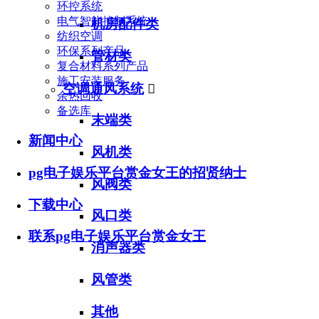
环控系统
电气智能控制系统
机房配件类
纺织空调
环保系列产品
管材类
复合材料系列产品
施工安装服务
空调通风系统

余热回收
备选库
末端类
新闻中心
风机类
pg电子娱乐平台赏金女王的招贤纳士
风阀类
下载中心
风口类
联系pg电子娱乐平台赏金女王
消声器类
风管类
其他