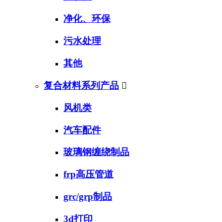
净化、环保
污水处理
其他
复合材料系列产品

风机类
汽车配件
玻璃钢缠绕制品
frp高压管道
grc/grp制品
3d打印