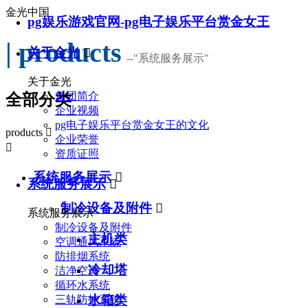
金光中国
pg娱乐游戏官网-pg电子娱乐平台赏金女王
| products
关于金光

--
"系统服务展示"
关于金光
集团简介
全部分类
企业视频
pg电子娱乐平台赏金女王的文化
products

企业荣誉

资质证照
系统服务展示

系统服务展示

制冷设备及附件

系统服务展示
制冷设备及附件
主机类
空调通风系统
防排烟系统
冷却塔
洁净空调
循环水系统
水箱类
三轨防护系统