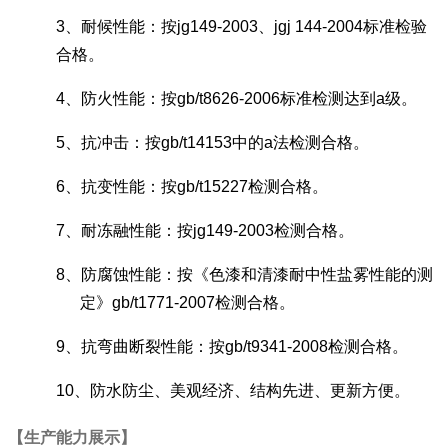
3
、耐候性能：按
jg149-2003
、
jgj 144-2004
标准检验
合格。
4
、防火性能：按
gb/t8626-2006
标准检测达到
a
级。
5
、抗冲击：按
gb/t14153
中的
a
法检测合格。
6
、抗变性能：按
gb/t15227
检测合格。
7
、耐冻融性能：按
jg149-2003
检测合格。
8
、防腐蚀性能：按《色漆和清漆耐中性盐雾性能的测
定》
gb/t1771-2007
检测合格。
9
、抗弯曲断裂性能：按
gb/t9341-2008
检测合格。
10
、防水防尘、美观经济、结构先进、更新方便。
【生产能力展示】