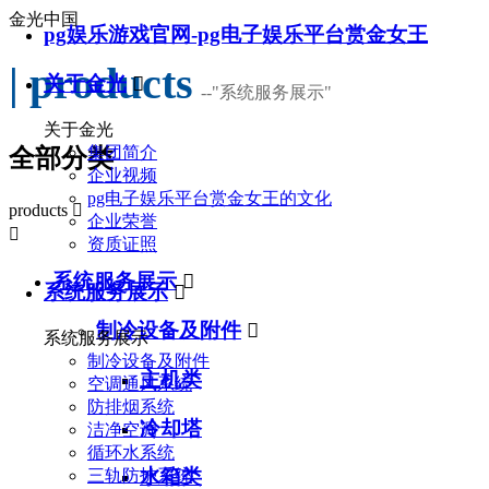
金光中国
pg娱乐游戏官网-pg电子娱乐平台赏金女王
| products
关于金光

--
"系统服务展示"
关于金光
集团简介
全部分类
企业视频
pg电子娱乐平台赏金女王的文化
products

企业荣誉

资质证照
系统服务展示

系统服务展示

制冷设备及附件

系统服务展示
制冷设备及附件
主机类
空调通风系统
防排烟系统
冷却塔
洁净空调
循环水系统
水箱类
三轨防护系统