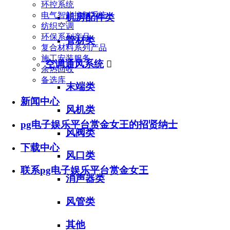
环控系统
电气智能控制系统
机房配件类
纺织空调
环保系列产品
管材类
复合材料系列产品
施工安装服务
空调通风系统

余热回收
备选库
末端类
新闻中心
风机类
pg电子娱乐平台赏金女王的招贤纳士
风阀类
下载中心
风口类
联系pg电子娱乐平台赏金女王
消声器类
风管类
其他