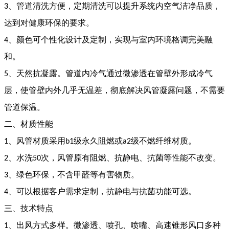
、管道清洗方便，定期清洗可以提升系统内空气洁净品质，
3
达到对健康环保的要求。
、颜色可个性化设计及定制，实现与室内环境格调完美融
4
和。
、天然抗凝露。管道内冷气通过微渗透在管壁外形成冷气
5
层，使管壁内外几乎无温差，彻底解决风管凝露问题，不需要
管道保温。
二、材质性能
、风管材质采用
级永久阻燃或
级不燃纤维材质
。
1
b1
a2
、水洗
次，风管原有阻燃、抗静电、抗菌等性能不改变。
2
50
、绿色环保，不含甲醛等有害物质。
3
、可以根据客户需求定制，抗静电与抗菌功能可选。
4
三、技术特点
、出风方式多样。微渗透、喷孔、喷嘴、高速锥形风口多种
1