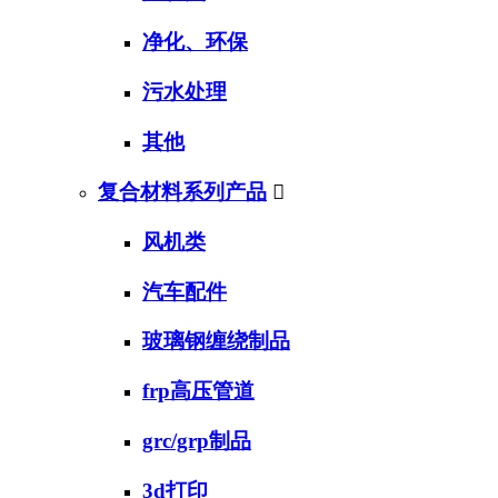
净化、环保
污水处理
其他
复合材料系列产品

风机类
汽车配件
玻璃钢缠绕制品
frp高压管道
grc/grp制品
3d打印