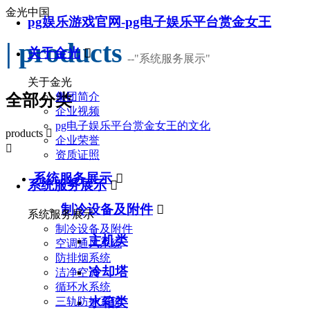
金光中国
pg娱乐游戏官网-pg电子娱乐平台赏金女王
| products
关于金光

--
"系统服务展示"
关于金光
集团简介
全部分类
企业视频
pg电子娱乐平台赏金女王的文化
products

企业荣誉

资质证照
系统服务展示

系统服务展示

制冷设备及附件

系统服务展示
制冷设备及附件
主机类
空调通风系统
防排烟系统
冷却塔
洁净空调
循环水系统
水箱类
三轨防护系统