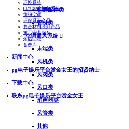
环控系统
电气智能控制系统
机房配件类
纺织空调
环保系列产品
管材类
复合材料系列产品
施工安装服务
空调通风系统

余热回收
备选库
末端类
新闻中心
风机类
pg电子娱乐平台赏金女王的招贤纳士
风阀类
下载中心
风口类
联系pg电子娱乐平台赏金女王
消声器类
风管类
其他