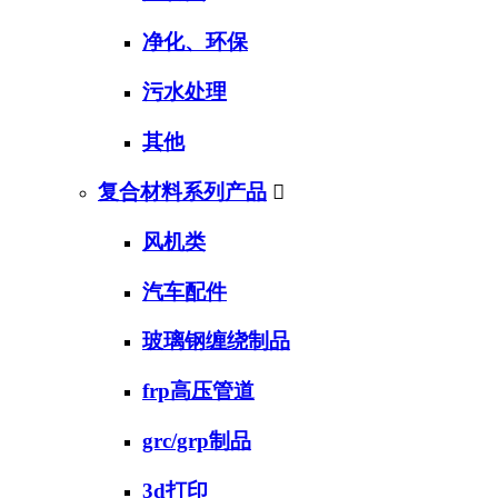
净化、环保
污水处理
其他
复合材料系列产品

风机类
汽车配件
玻璃钢缠绕制品
frp高压管道
grc/grp制品
3d打印