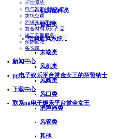
环控系统
电气智能控制系统
机房配件类
纺织空调
环保系列产品
管材类
复合材料系列产品
施工安装服务
空调通风系统

余热回收
备选库
末端类
新闻中心
风机类
pg电子娱乐平台赏金女王的招贤纳士
风阀类
下载中心
风口类
联系pg电子娱乐平台赏金女王
消声器类
风管类
其他