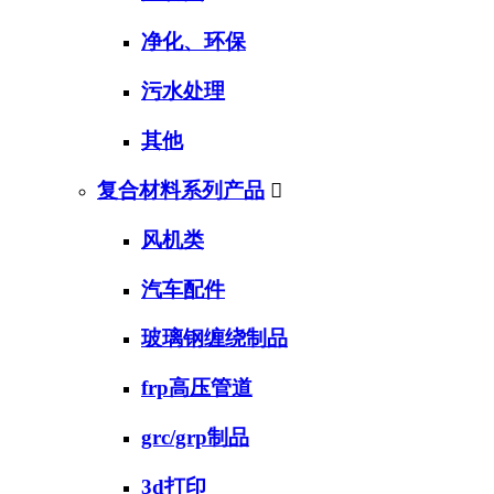
净化、环保
污水处理
其他
复合材料系列产品

风机类
汽车配件
玻璃钢缠绕制品
frp高压管道
grc/grp制品
3d打印