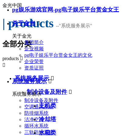
金光中国
pg娱乐游戏官网-pg电子娱乐平台赏金女王
| products
关于金光

--
"系统服务展示"
关于金光
集团简介
全部分类
企业视频
pg电子娱乐平台赏金女王的文化
products

企业荣誉

资质证照
系统服务展示

系统服务展示

制冷设备及附件

系统服务展示
制冷设备及附件
主机类
空调通风系统
防排烟系统
冷却塔
洁净空调
循环水系统
水箱类
三轨防护系统