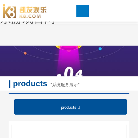
ffu风机过滤送风单元-pg娱
乐游戏官网
pg娱乐游戏官网-pg电子娱乐平台赏金女王
关于金光

系统服务展示

新闻中心
| products
--
"系统服务展示"
pg电子娱乐平台赏金女王的招贤纳士
下载中心
products

联系pg电子娱乐平台赏金女王