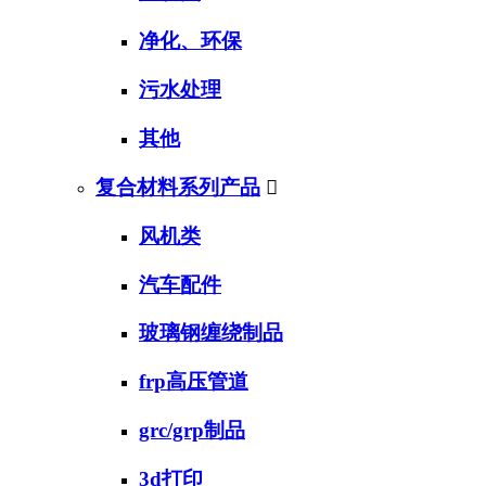
净化、环保
污水处理
其他
复合材料系列产品

风机类
汽车配件
玻璃钢缠绕制品
frp高压管道
grc/grp制品
3d打印