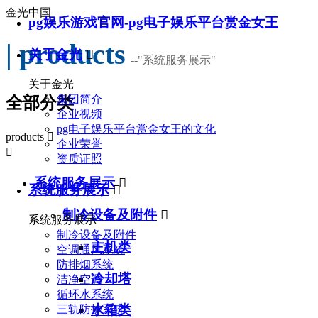
金光中国
pg娱乐游戏官网-pg电子娱乐平台赏金女王
| products
关于金光

--
"系统服务展示"
关于金光
集团简介
全部分类
企业视频
pg电子娱乐平台赏金女王的文化
products

企业荣誉

资质证照
系统服务展示

系统服务展示

制冷设备及附件

系统服务展示
制冷设备及附件
主机类
空调通风系统
防排烟系统
冷却塔
洁净空调
循环水系统
水箱类
三轨防护系统