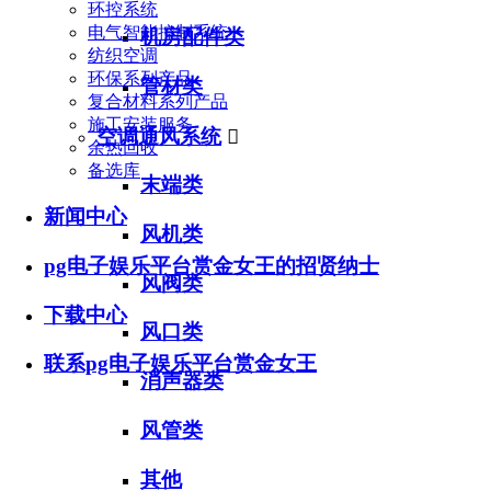
环控系统
电气智能控制系统
机房配件类
纺织空调
环保系列产品
管材类
复合材料系列产品
施工安装服务
空调通风系统

余热回收
备选库
末端类
新闻中心
风机类
pg电子娱乐平台赏金女王的招贤纳士
风阀类
下载中心
风口类
联系pg电子娱乐平台赏金女王
消声器类
风管类
其他