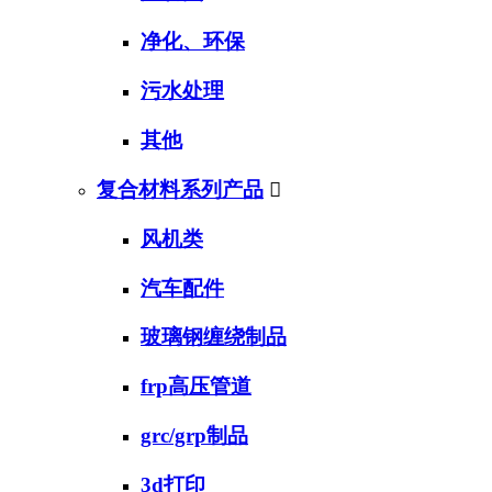
净化、环保
污水处理
其他
复合材料系列产品

风机类
汽车配件
玻璃钢缠绕制品
frp高压管道
grc/grp制品
3d打印