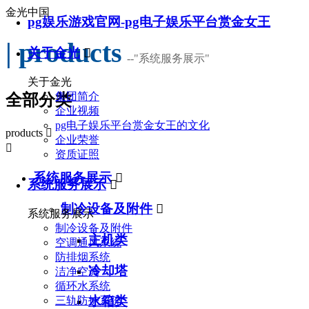
金光中国
pg娱乐游戏官网-pg电子娱乐平台赏金女王
| products
关于金光

--
"系统服务展示"
关于金光
集团简介
全部分类
企业视频
pg电子娱乐平台赏金女王的文化
products

企业荣誉

资质证照
系统服务展示

系统服务展示

制冷设备及附件

系统服务展示
制冷设备及附件
主机类
空调通风系统
防排烟系统
冷却塔
洁净空调
循环水系统
水箱类
三轨防护系统