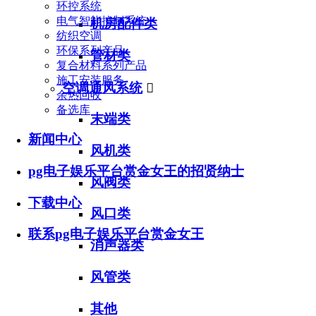
环控系统
电气智能控制系统
机房配件类
纺织空调
环保系列产品
管材类
复合材料系列产品
施工安装服务
空调通风系统

余热回收
备选库
末端类
新闻中心
风机类
pg电子娱乐平台赏金女王的招贤纳士
风阀类
下载中心
风口类
联系pg电子娱乐平台赏金女王
消声器类
风管类
其他