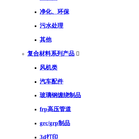
净化、环保
污水处理
其他
复合材料系列产品

风机类
汽车配件
玻璃钢缠绕制品
frp高压管道
grc/grp制品
3d打印