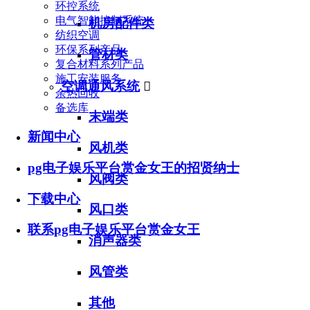
环控系统
电气智能控制系统
机房配件类
纺织空调
环保系列产品
管材类
复合材料系列产品
施工安装服务
空调通风系统

余热回收
备选库
末端类
新闻中心
风机类
pg电子娱乐平台赏金女王的招贤纳士
风阀类
下载中心
风口类
联系pg电子娱乐平台赏金女王
消声器类
风管类
其他