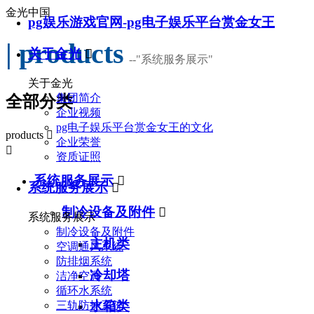
金光中国
pg娱乐游戏官网-pg电子娱乐平台赏金女王
| products
关于金光

--
"系统服务展示"
关于金光
集团简介
全部分类
企业视频
pg电子娱乐平台赏金女王的文化
products

企业荣誉

资质证照
系统服务展示

系统服务展示

制冷设备及附件

系统服务展示
制冷设备及附件
主机类
空调通风系统
防排烟系统
冷却塔
洁净空调
循环水系统
水箱类
三轨防护系统