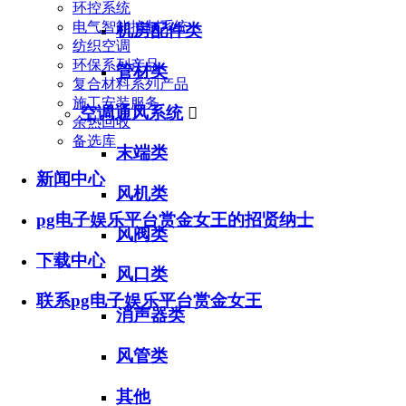
环控系统
电气智能控制系统
机房配件类
纺织空调
环保系列产品
管材类
复合材料系列产品
施工安装服务
空调通风系统

余热回收
备选库
末端类
新闻中心
风机类
pg电子娱乐平台赏金女王的招贤纳士
风阀类
下载中心
风口类
联系pg电子娱乐平台赏金女王
消声器类
风管类
其他