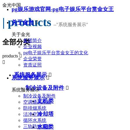
金光中国
pg娱乐游戏官网-pg电子娱乐平台赏金女王
| products
关于金光

--
"系统服务展示"
关于金光
集团简介
全部分类
企业视频
pg电子娱乐平台赏金女王的文化
products

企业荣誉

资质证照
系统服务展示

系统服务展示

制冷设备及附件

系统服务展示
制冷设备及附件
主机类
空调通风系统
防排烟系统
冷却塔
洁净空调
循环水系统
水箱类
三轨防护系统