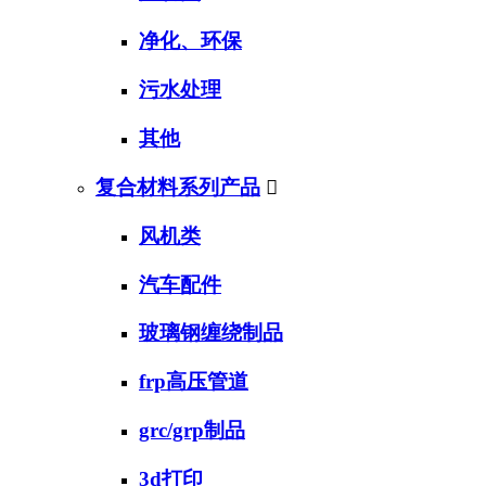
净化、环保
污水处理
其他
复合材料系列产品

风机类
汽车配件
玻璃钢缠绕制品
frp高压管道
grc/grp制品
3d打印