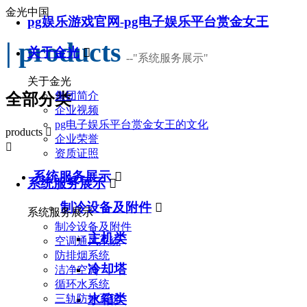
金光中国
pg娱乐游戏官网-pg电子娱乐平台赏金女王
| products
关于金光

--
"系统服务展示"
关于金光
集团简介
全部分类
企业视频
pg电子娱乐平台赏金女王的文化
products

企业荣誉

资质证照
系统服务展示

系统服务展示

制冷设备及附件

系统服务展示
制冷设备及附件
主机类
空调通风系统
防排烟系统
冷却塔
洁净空调
循环水系统
水箱类
三轨防护系统