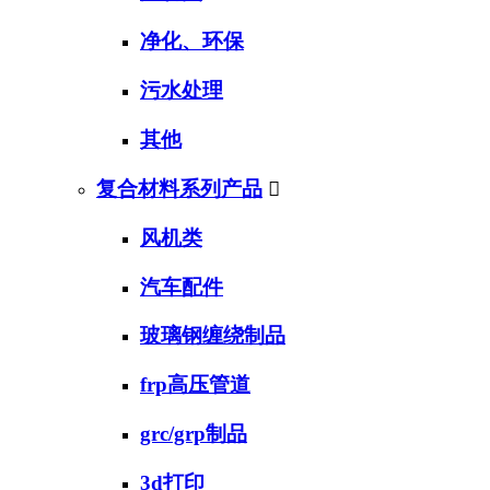
净化、环保
污水处理
其他
复合材料系列产品

风机类
汽车配件
玻璃钢缠绕制品
frp高压管道
grc/grp制品
3d打印