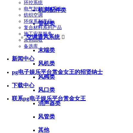
环控系统
电气智能控制系统
机房配件类
纺织空调
环保系列产品
管材类
复合材料系列产品
施工安装服务
空调通风系统

余热回收
备选库
末端类
新闻中心
风机类
pg电子娱乐平台赏金女王的招贤纳士
风阀类
下载中心
风口类
联系pg电子娱乐平台赏金女王
消声器类
风管类
其他