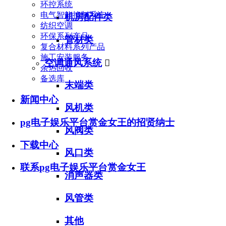
环控系统
电气智能控制系统
机房配件类
纺织空调
环保系列产品
管材类
复合材料系列产品
施工安装服务
空调通风系统

余热回收
备选库
末端类
新闻中心
风机类
pg电子娱乐平台赏金女王的招贤纳士
风阀类
下载中心
风口类
联系pg电子娱乐平台赏金女王
消声器类
风管类
其他