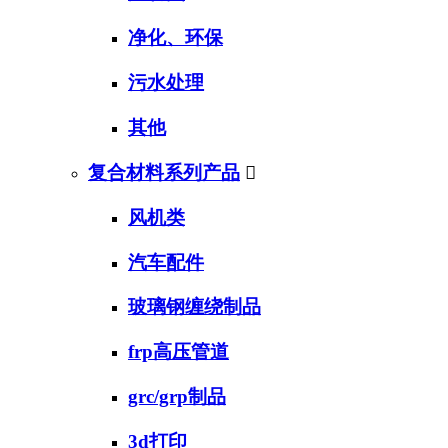
净化、环保
污水处理
其他
复合材料系列产品

风机类
汽车配件
玻璃钢缠绕制品
frp高压管道
grc/grp制品
3d打印