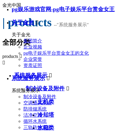
金光中国
pg娱乐游戏官网-pg电子娱乐平台赏金女王
| products
关于金光

--
"系统服务展示"
关于金光
集团简介
全部分类
企业视频
pg电子娱乐平台赏金女王的文化
products

企业荣誉

资质证照
系统服务展示

系统服务展示

制冷设备及附件

系统服务展示
制冷设备及附件
主机类
空调通风系统
防排烟系统
冷却塔
洁净空调
循环水系统
水箱类
三轨防护系统