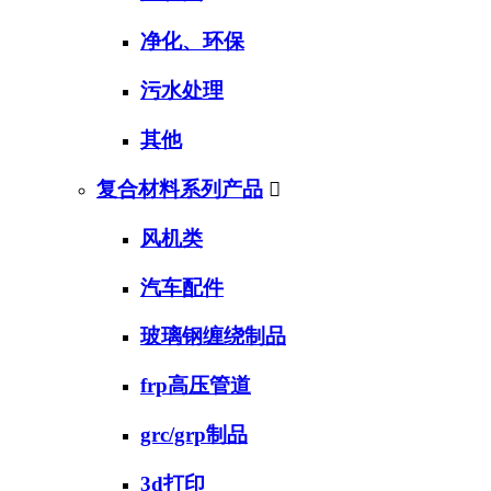
净化、环保
污水处理
其他
复合材料系列产品

风机类
汽车配件
玻璃钢缠绕制品
frp高压管道
grc/grp制品
3d打印