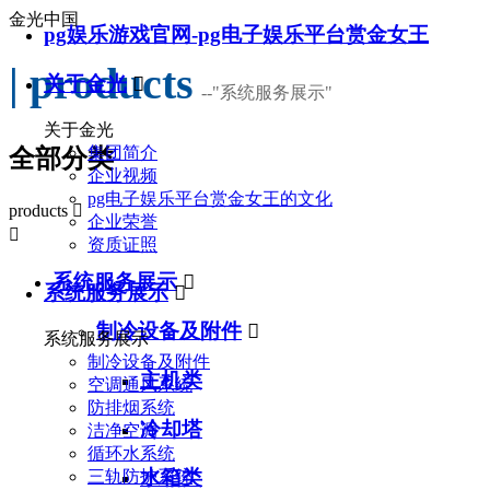
金光中国
pg娱乐游戏官网-pg电子娱乐平台赏金女王
| products
关于金光

--
"系统服务展示"
关于金光
集团简介
全部分类
企业视频
pg电子娱乐平台赏金女王的文化
products

企业荣誉

资质证照
系统服务展示

系统服务展示

制冷设备及附件

系统服务展示
制冷设备及附件
主机类
空调通风系统
防排烟系统
冷却塔
洁净空调
循环水系统
水箱类
三轨防护系统