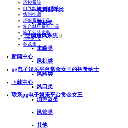
环控系统
电气智能控制系统
机房配件类
纺织空调
环保系列产品
管材类
复合材料系列产品
施工安装服务
空调通风系统

余热回收
备选库
末端类
新闻中心
风机类
pg电子娱乐平台赏金女王的招贤纳士
风阀类
下载中心
风口类
联系pg电子娱乐平台赏金女王
消声器类
风管类
其他