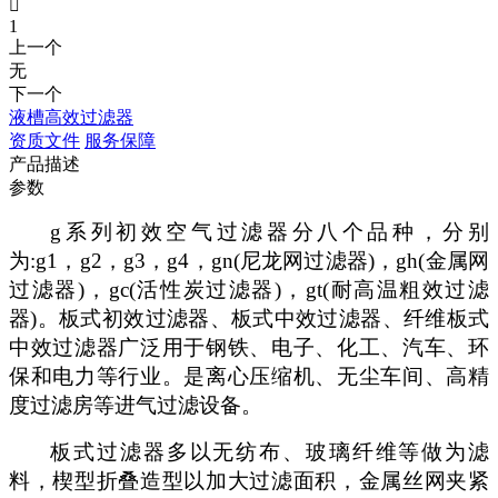

1
上一个
无
下一个
液槽高效过滤器
资质文件
服务保障
产品描述
参数
g系列初效空气过滤器分八个品种，分别
为:g1，g2，g3，g4，gn(尼龙网过滤器)，gh(金属网
过滤器)，gc(活性炭过滤器)，gt(耐高温粗效过滤
器)。
板式
初效
过滤器
、
板式中效过滤器
、
纤维板式
中效过滤器广泛用于钢铁、电子、化工、汽车、环
保和电力等行业。是离心压缩机、无尘车间、高精
度过滤房等进气过滤设备。
板式过滤器多以无纺布、玻璃纤维等做为滤
料，楔型折叠造型以加大过滤面积，金属丝网夹紧