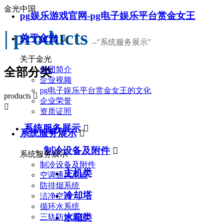
金光中国
pg娱乐游戏官网-pg电子娱乐平台赏金女王
| products
关于金光

--
"系统服务展示"
关于金光
集团简介
全部分类
企业视频
pg电子娱乐平台赏金女王的文化
products

企业荣誉

资质证照
系统服务展示

系统服务展示

制冷设备及附件

系统服务展示
制冷设备及附件
主机类
空调通风系统
防排烟系统
冷却塔
洁净空调
循环水系统
水箱类
三轨防护系统