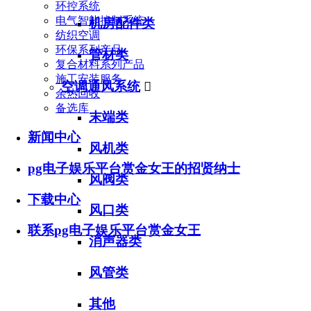
环控系统
电气智能控制系统
机房配件类
纺织空调
环保系列产品
管材类
复合材料系列产品
施工安装服务
空调通风系统

余热回收
备选库
末端类
新闻中心
风机类
pg电子娱乐平台赏金女王的招贤纳士
风阀类
下载中心
风口类
联系pg电子娱乐平台赏金女王
消声器类
风管类
其他