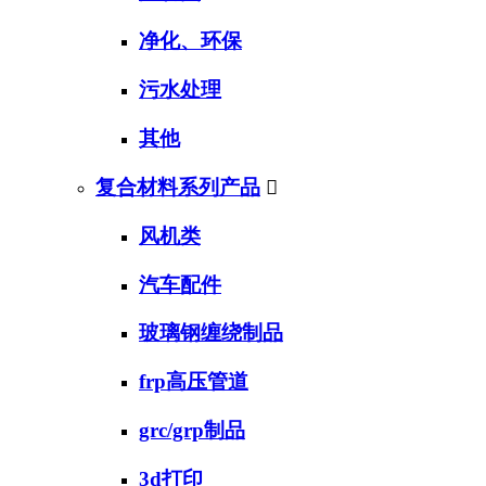
净化、环保
污水处理
其他
复合材料系列产品

风机类
汽车配件
玻璃钢缠绕制品
frp高压管道
grc/grp制品
3d打印